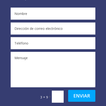
ENVIAR
=
3 + 9