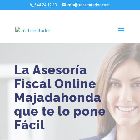
644 24 12 13
info@tutramitador.com
asesoria fiscal online Majadahonda
La Asesoría
Fiscal Online
Majadahonda
que te lo pone
Fácil