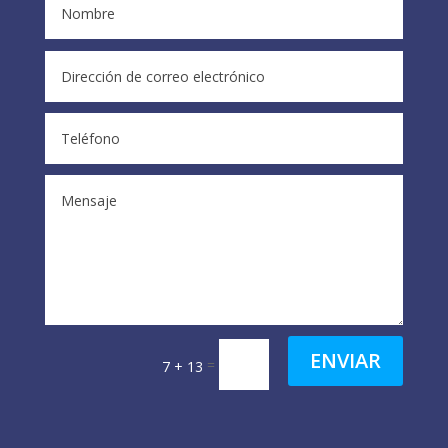
ENVIAR
=
7 + 13