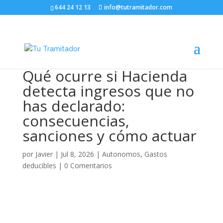
644 24 12 13
info@tutramitador.com
Qué ocurre si Hacienda
detecta ingresos que no
has declarado:
consecuencias,
sanciones y cómo actuar
por
Javier
|
Jul 8, 2026
|
Autonomos
,
Gastos
deducibles
|
0 Comentarios