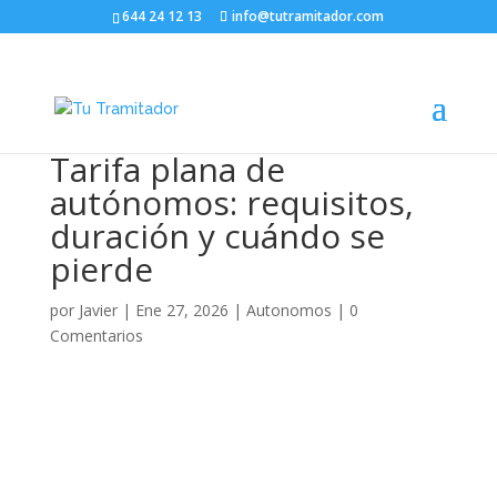
644 24 12 13
info@tutramitador.com
Tarifa plana de
autónomos: requisitos,
duración y cuándo se
pierde
por
Javier
|
Ene 27, 2026
|
Autonomos
|
0
Comentarios